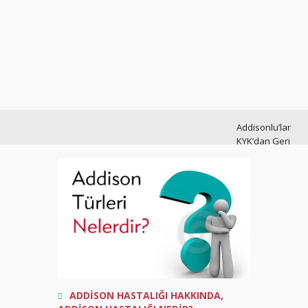
Addisonlu’lar
KYK’dan Geri
Ödemesiz
Burs Alabilir
Addisonlu
oruç tutar
mı?
Türkiye
Geneli
İlaç
ADDİSON HASTALIĞI HAKKINDA
,
Sıkıntısı