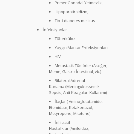
Engelli Kimlik
Primer Gonodal Yetmezlik,
Kartı Kimlere
Hipoparatiroidizm,
Verilmektedir?
Tip 1 diabetes mellitus
Engelli Kimlik
İnfeksiyonlar
Kartı Nedir ve
Tüberküloz
Hangi Kurum
Tarafından
Yaygın Mantar Enfeksiyonları
Verilmektedir?
HIV
Metastatik Tümörler (Akciğer,
Meme, Gastro-İntestinal, vb.)
Bilateral Adrenal
Kanama (Meningokoksemik
Sepsis, Anti-Koagulan Kullanımı)
İlaçlar ( Aminoglutatamide,
Etomidate, Ketakonazol,
Metyropone, Mitotone)
İnfiltratif
Hastalıklar (Amiloidoz,