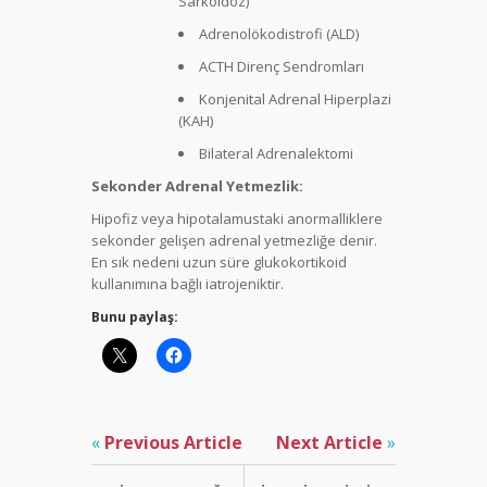
Sarkoidoz)
Adrenolökodistrofi (ALD)
ACTH Direnç Sendromları
Konjenital Adrenal Hiperplazi
(KAH)
Bilateral Adrenalektomi
Sekonder Adrenal Yetmezlik:
Hipofiz veya hipotalamustaki anormalliklere
sekonder gelişen adrenal yetmezliğe denir.
En sık nedeni uzun süre glukokortikoid
kullanımına bağlı iatrojeniktir.
Bunu paylaş:
«
Previous Article
Next Article
»