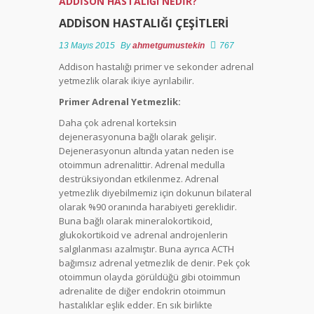
ADDİSON HASTALIĞI NEDİR?
ADDISON HASTALIĞI ÇEŞITLERI
TCDD
13 Mayıs 2015
By
ahmetgumustekin
767
Engelli
Ücretsiz
Addison hastalığı primer ve sekonder adrenal
Seyahat
yetmezlik olarak ikiye ayrılabilir.
İşlemleri
Primer Adrenal Yetmezlik:
Daha çok adrenal korteksin
Ülkemizde
dejenerasyonuna bağlı olarak gelişir.
Engelli
Dejenerasyonun altında yatan neden ise
Kişilere
otoimmun adrenalittir. Adrenal medulla
Sağlanan
destrüksiyondan etkilenmez. Adrenal
Hak Ve
yetmezlik diyebilmemiz için dokunun bilateral
Hizmetler
olarak %90 oranında harabiyeti gereklidir.
Nelerdir?
Buna bağlı olarak mineralokortikoid,
glukokortikoid ve adrenal androjenlerin
Yurtdışı
salgılanması azalmıştır. Buna ayrıca ACTH
Engelli
bağımsız adrenal yetmezlik de denir. Pek çok
Raporu
otoimmun olayda görüldüğü gibi otoimmun
Türkiye’de
adrenalite de diğer endokrin otoimmun
Geçerli
hastalıklar eşlik edder. En sık birlikte
midir?