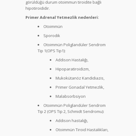
görüldüğü durum otoimmun tiroidite bağlı
hipotiroididir.
Engelli
Primer Adrenal Yetmezlik nedenleri:
Kimlik
Otoimmün
Kartı
Engelli
Sporodik
Sağlık
Otoimmün Poliglandüler Sendrom
Kurulu
Tip 1(OPS Tip1):
Raporu
Yerine
Addison Hastalığı,
Geçer
Hipoparatiroidizm,
Mi?
Mukokütanöz Kandidiazis,
Engelli
Primer Gonadal Yetmezlik,
Kimlik Kartı
Malabsorbsiyon
Kaybolur
yada
Otoimmün Poliglandüler Sendrom
Yıpranırsa
Tip 2 (OPS Tip 2, Schmidt Sendromu):
Ne
Addison hastalığı,
Yapmalıyım?
Otoimmün Tiroid Hastalıkları,