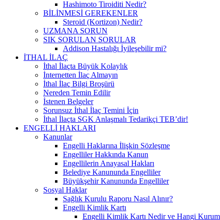
Hashimoto Tiroiditi Nedir?
BİLİNMESİ GEREKENLER
Steroid (Kortizon) Nedir?
UZMANA SORUN
SIK SORULAN SORULAR
Addison Hastalığı İyileşebilir mi?
İTHAL İLAÇ
İthal İlaçta Büyük Kolaylık
İnternetten İlaç Almayın
İthal İlaç Bilgi Broşürü
Nereden Temin Edilir
İstenen Belgeler
Sorunsuz İthal İlaç Temini İçin
İthal İlaçta SGK Anlaşmalı Tedarikçi TEB’dir!
ENGELLİ HAKLARI
Kanunlar
Engelli Haklarına İlişkin Sözleşme
Engelliler Hakkında Kanun
Engellilerin Anayasal Hakları
Belediye Kanununda Engelliler
Büyükşehir Kanununda Engelliler
Sosyal Haklar
Sağlık Kurulu Raporu Nasıl Alınır?
Engelli Kimlik Kartı
Engelli Kimlik Kartı Nedir ve Hangi Kurum