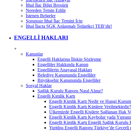
İthal İlaç Bilgi Broşürü
Nereden Temin Edilir
İstenen Belgeler
Sorunsuz İthal İlaç Temini İçin
İthal İlaçta SGK Anlaşmalı Tedarikçi TEB’dir!
ENGELLİ HAKLARI
+
Kanunlar
Engelli Haklarına İlişkin Sözleşme
Engelliler Hakkında Kanun
Engellilerin Anayasal Hakları
Belediye Kanununda Engelliler
Büyükşehir Kanununda Engelliler
Sosyal Haklar
Sağlık Kurulu Raporu Nasıl Alınır?
Engelli Kimlik Kartı
Engelli Kimlik Kartı Nedir ve Hangi Kurum
Engelli Kimlik Kartı Kimlere Verilmektedir?
Ülkemizde Engelli Kişilere Sağlanan Hak V
Engelli Kimlik Kartı Kaybolur yada Yıpran
Engelli Kimlik Kartı Engelli Sağlık Kurulu
Yurtdışı Engelli Raporu Türkiye’de Geçerli 