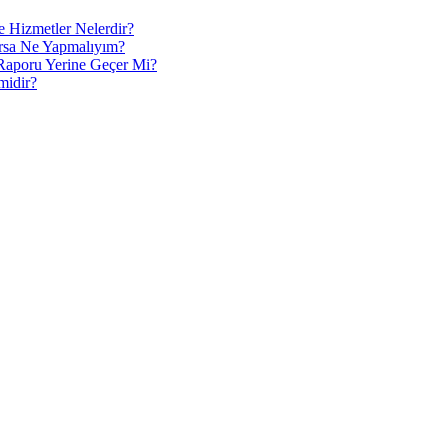
e Hizmetler Nelerdir?
ırsa Ne Yapmalıyım?
 Raporu Yerine Geçer Mi?
midir?