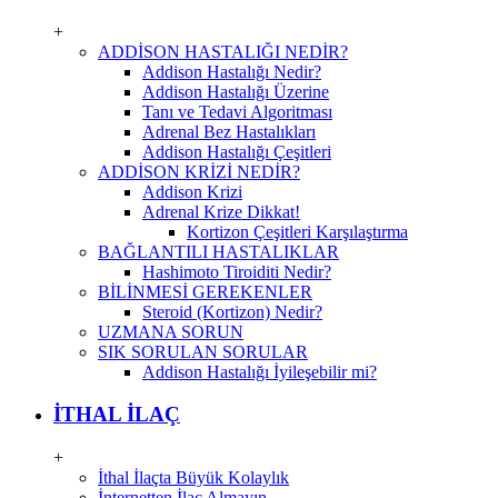
+
ADDİSON HASTALIĞI NEDİR?
Addison Hastalığı Nedir?
Addison Hastalığı Üzerine
Tanı ve Tedavi Algoritması
Adrenal Bez Hastalıkları
Addison Hastalığı Çeşitleri
ADDİSON KRİZİ NEDİR?
Addison Krizi
Adrenal Krize Dikkat!
Kortizon Çeşitleri Karşılaştırma
BAĞLANTILI HASTALIKLAR
Hashimoto Tiroiditi Nedir?
BİLİNMESİ GEREKENLER
Steroid (Kortizon) Nedir?
UZMANA SORUN
SIK SORULAN SORULAR
Addison Hastalığı İyileşebilir mi?
İTHAL İLAÇ
+
İthal İlaçta Büyük Kolaylık
İnternetten İlaç Almayın