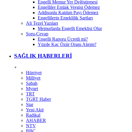
Engelli Memur Yer Değiştirmesi
Engelliler Emlak Vergisi Ödemez
Addisonlu Katılım Payı Ödemez
Engellilerin Emeklilik Şartları
Ali Tezel Yazıları
Memurlarda Engelli Emeklisi Olur
Soru-Cevap
Engelli Raporu Ücretli mi?
Yüzde Kaç Özür Oranı Alırım?
SAĞLIK HABERLERİ
+
Hürriyet
Milliyet
Sabah
Mynet
TRT
TGRT Haber
Star
Yeni Akit
Radikal
AHABER
NTV
BBC