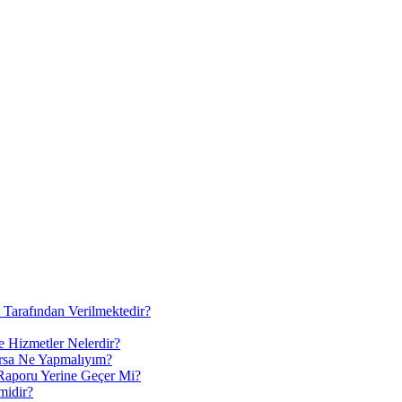
 Tarafından Verilmektedir?
e Hizmetler Nelerdir?
ırsa Ne Yapmalıyım?
 Raporu Yerine Geçer Mi?
midir?