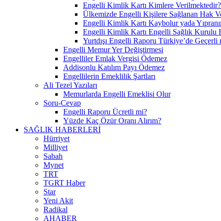
Engelli Kimlik Kartı Kimlere Verilmektedir?
Ülkemizde Engelli Kişilere Sağlanan Hak V
Engelli Kimlik Kartı Kaybolur yada Yıpran
Engelli Kimlik Kartı Engelli Sağlık Kurulu
Yurtdışı Engelli Raporu Türkiye’de Geçerli 
Engelli Memur Yer Değiştirmesi
Engelliler Emlak Vergisi Ödemez
Addisonlu Katılım Payı Ödemez
Engellilerin Emeklilik Şartları
Ali Tezel Yazıları
Memurlarda Engelli Emeklisi Olur
Soru-Cevap
Engelli Raporu Ücretli mi?
Yüzde Kaç Özür Oranı Alırım?
SAĞLIK HABERLERİ
Hürriyet
Milliyet
Sabah
Mynet
TRT
TGRT Haber
Star
Yeni Akit
Radikal
AHABER