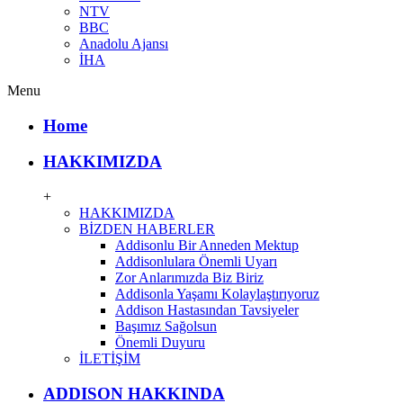
NTV
BBC
Anadolu Ajansı
İHA
Menu
Home
HAKKIMIZDA
+
HAKKIMIZDA
BİZDEN HABERLER
Addisonlu Bir Anneden Mektup
Addisonlulara Önemli Uyarı
Zor Anlarımızda Biz Biriz
Addisonla Yaşamı Kolaylaştırıyoruz
Addison Hastasından Tavsiyeler
Başımız Sağolsun
Önemli Duyuru
İLETİŞİM
ADDISON HAKKINDA