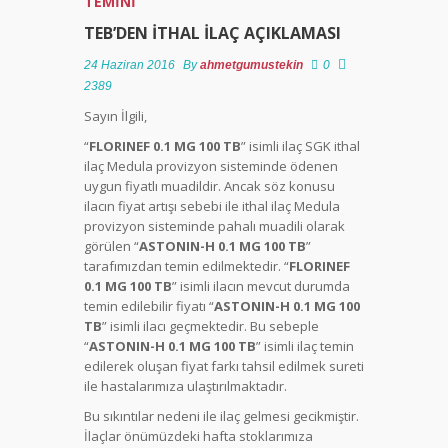
TEMİNİ
TEB’DEN İTHAL İLAÇ AÇIKLAMASI
TCDD
24 Haziran 2016
By
ahmetgumustekin
0
Engelli
Ücretsiz
2389
Seyahat
Sayın İlgili,
İşlemleri
“
FLORINEF 0.1 MG 100 TB
” isimli ilaç SGK ithal
ilaç Medula provizyon sisteminde ödenen
Ülkemizde
uygun fiyatlı muadildir. Ancak söz konusu
Engelli
ilacın fiyat artışı sebebi ile ithal ilaç Medula
Kişilere
provizyon sisteminde pahalı muadili olarak
Sağlanan
görülen “
ASTONIN-H 0.1 MG 100 TB
”
Hak Ve
tarafımızdan temin edilmektedir. “
FLORINEF
Hizmetler
0.1 MG 100 TB
” isimli ilacın mevcut durumda
Nelerdir?
temin edilebilir fiyatı “
ASTONIN-H 0.1 MG 100
TB
” isimli ilacı geçmektedir. Bu sebeple
“
ASTONIN-H 0.1 MG 100 TB
” isimli ilaç temin
Yurtdışı
edilerek oluşan fiyat farkı tahsil edilmek sureti
Engelli
ile hastalarımıza ulaştırılmaktadır.
Raporu
Türkiye’de
Bu sıkıntılar nedeni ile ilaç gelmesi gecikmiştir.
Geçerli
İlaçlar önümüzdeki hafta stoklarımıza
midir?