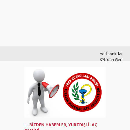
Addisonlu’lar
KYK’dan Geri
Ödemesiz
Burs Alabilir
Addisonlu
oruç tutar
mı?
Türkiye
Geneli
İlaç
BİZDEN HABERLER
,
YURTDIŞI İLAÇ
Sıkıntısı