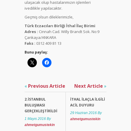
ulaşacak olup hastalarımızın işlemleri
ivedilikle yapılacaktır.
Engelli
Geçmiş olsun dileklerimizle,
Kimlik
Türk Eczacıları Birliği İthal İlaç Birimi
Kartı
Adres :
Cinnah Cad. Willy Brandt Sok. No:9
Engelli
Çankaya/ANKARA
Sağlık
Faks :
0312 409 81 13
Kurulu
Raporu
Bunu paylaş:
Yerine
Geçer
Mi?
Engelli
«
Previous Article
Next Article
»
Kimlik Kartı
Kaybolur
yada
2.İSTANBUL
İTHAL İLAÇLA İLGILI
Yıpranırsa
BULUŞMASI
ACIL DUYURU
Ne
GERÇEKLEŞTIRILDI
29 Haziran 2016
By
Yapmalıyım?
1 Mayıs 2016
By
ahmetgumustekin
ahmetgumustekin