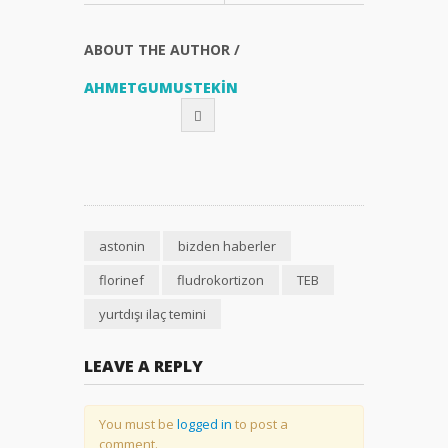
Engelli Kimlik
Kartı Kimlere
Verilmektedir?
ABOUT THE AUTHOR /
AHMETGUMUSTEKIN
Engelli Kimlik
Kartı Nedir ve
Hangi Kurum
Tarafından
Verilmektedir?
astonin
bizden haberler
florinef
fludrokortizon
TEB
yurtdışı ilaç temini
LEAVE A REPLY
You must be
logged in
to post a
comment.