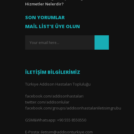
Hizmetler Nelerdir?
SON YORUMLAR
MAIL LIST'E ÜYE OLUN
İLETIŞIM BILGILERIMIZ
Türkiye Addison Hastaları Topluluğu
facebook.com/addisonhastalari
twitter.com/addisonlular
facebook.com/groups/addisonhastalariiletisimgrubu
GSM&Whatsapp: +90 555 8550550
E-Posta: iletisim@addisonturkiye.com