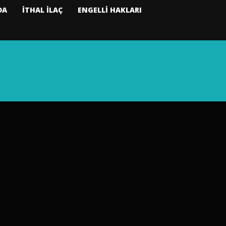
DA
İTHAL İLAÇ
ENGELLİ HAKLARI
aları Topluluğu