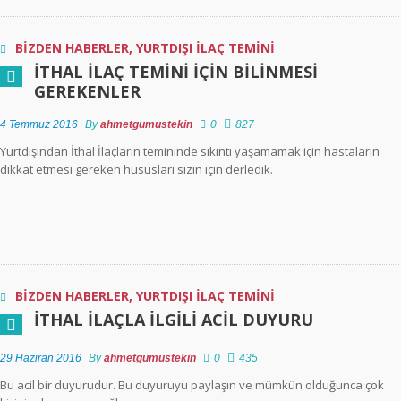
BİZDEN HABERLER
,
YURTDIŞI İLAÇ TEMİNİ
İTHAL İLAÇ TEMINI İÇIN BILINMESI
GEREKENLER
4 Temmuz 2016
By
ahmetgumustekin
0
827
Yurtdışından İthal İlaçların temininde sıkıntı yaşamamak için hastaların
dikkat etmesi gereken hususları sizin için derledik.
BİZDEN HABERLER
,
YURTDIŞI İLAÇ TEMİNİ
İTHAL İLAÇLA İLGILI ACIL DUYURU
29 Haziran 2016
By
ahmetgumustekin
0
435
Bu acil bir duyurudur. Bu duyuruyu paylaşın ve mümkün olduğunca çok