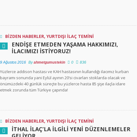
BİZDEN HABERLER
,
YURTDIŞI İLAÇ TEMİNİ
ENDIŞE ETMEDEN YAŞAMA HAKKIMIZI,
ILACIMIZI ISTIYORUZ!
9 Ağustos 2016
By
ahmetgumustekin
0
836
Yüzlerce addison hastası ve KAH hastasının kullandığı ilacımız kurban
bayramı sonunda yani Eylül ayının 20’si civarları stoklarda olacak ve
önümüzdeki 40 günlük süreçte bu yüzlerce hasta 85 şişe ilaçla idare
etmek zorunda tüm Türkiye çapında!
BİZDEN HABERLER
,
YURTDIŞI İLAÇ TEMİNİ
İTHAL İLAÇ’LA ILGILI YENI DÜZENLEMELER
GELIYOR