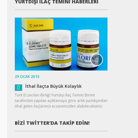
YURTDIŞI İLAÇ TEMINI HABERLERI
29 OCAK 2015
İthal İlaçta Büyük Kolaylık
Türk Eczacıları Birliği Yurtdışı İlaç Temini Birimi
tarafından yapılan açıklamaya göre artık yurtdışından
ithal gelen ilaçlarınızı eczanenizden alabileceksiniz.
BIZI TWITTER’DA TAKIP EDIN!