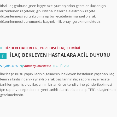
Yurtdışı Engelli
İthal ilaç grubuna giren kişiye özel yurt dışından getirtilen ilaçlar için
Raporu Türkiye’de
düzenlenen reçeteler, gibi istisnai hallerde elektronik reçete
Geçerli midir?
düzenlenmesi zorunlu olmayıp bu reçetelerin manuel olarak
düzenlenmesi durumunda başhekimlik onayı gerekmemektedir.
Engelli Kimlik Kartı
Engelli Sağlık
Kurulu Raporu
Yerine Geçer Mi?
BİZDEN HABERLER
,
YURTDIŞI İLAÇ TEMİNİ
İLAÇ BEKLEYEN HASTALARA ACIL DUYURU
Engelli Kimlik Kartı
Kaybolur yada
Yıpranırsa Ne
5 Eylül 2016
By
ahmetgumustekin
0
236
Yapmalıyım?
İlaç başvurusu yapıp ilacının gelmesini bekleyen hastaların yaşanan ilaç
temin sıkıntısından kaynaklı olarak bazılarının ilaç raporu veya reçete
tarihleri geçmiş olup ilaçlarının bir an önce kendilerine gönderilebilmesi
Engelli Kimlik Kartı
için rapor ve reçetelerinin yeni tarihli olarak düzenlenip TEB’e ulaştırılması
Kimlere
gerekmektedir.
Verilmektedir?
Engelli Kimlik Kartı
Nedir ve Hangi