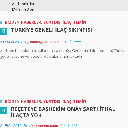
Addisonlu’lar
KYK’dan Geri
Ödemesiz Burs
Alabilir
BİZDEN HABERLER
,
YURTDIŞI İLAÇ TEMİNİ
TÜRKIYE GENELI İLAÇ SIKINTISI
Addisonlu oruç
tutar mı?
23 Şubat 2017
By
ahmetgumustekin
0
1555
Addison hastalarının kullanmakta olduğu Genkort (Hidrokortizon) Türkiye
Türkiye Geneli İlaç
geneli eczane ve depolarda bulunamamaktadır.
Sıkıntısı
TCDD Engelli
Ücretsiz Seyahat
İşlemleri
Ülkemizde Engelli
BİZDEN HABERLER
,
YURTDIŞI İLAÇ TEMİNİ
Kişilere Sağlanan
REÇETEYE BAŞHEKIM ONAY ŞARTI İTHAL
Hak Ve Hizmetler
İLAÇTA YOK
Nelerdir?
21 Ekim 2016
By
ahmetgumustekin
0
198