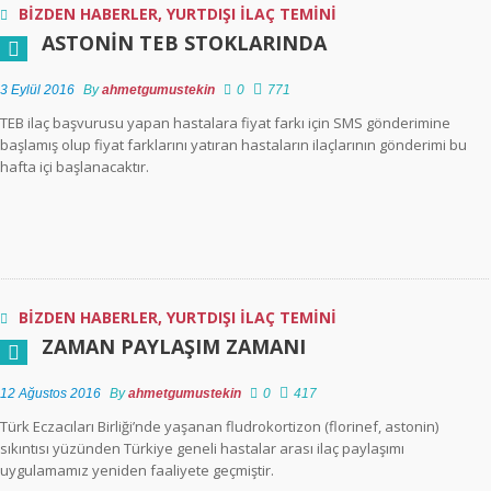
Kurum Tarafından
BİZDEN HABERLER
,
YURTDIŞI İLAÇ TEMİNİ
Verilmektedir?
ASTONIN TEB STOKLARINDA
3 Eylül 2016
By
ahmetgumustekin
0
771
TEB ilaç başvurusu yapan hastalara fiyat farkı için SMS gönderimine
başlamış olup fiyat farklarını yatıran hastaların ilaçlarının gönderimi bu
hafta içi başlanacaktır.
BİZDEN HABERLER
,
YURTDIŞI İLAÇ TEMİNİ
ZAMAN PAYLAŞIM ZAMANI
12 Ağustos 2016
By
ahmetgumustekin
0
417
Türk Eczacıları Birliği’nde yaşanan fludrokortizon (florinef, astonin)
sıkıntısı yüzünden Türkiye geneli hastalar arası ilaç paylaşımı
uygulamamız yeniden faaliyete geçmiştir.