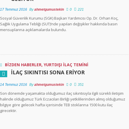
17 Temmuz 2016
By
ahmetgumustekin
0
221
Sosyal Güvenlik Kurumu (SGK) Başkan Yardımcısı Op. Dr. Orhan Koç,
Sağlık Uygulama Tebliği (SUT)’nde yapılan değişikler hakkında basın
mensuplarına açıklamalarda bulundu.
BİZDEN HABERLER
,
YURTDIŞI İLAÇ TEMİNİ
İLAÇ SIKINTISI SONA ERIYOR
14 Temmuz 2016
By
ahmetgumustekin
0
351
Son dönemde yaşamakta olduğumuz ilaç sıkıntısıyla ilgili sürekli iletişim
halinde olduğumuz Türk Eczacıları Birliği yetkililerinden almış olduğumuz
bilgiye göre gelecek hafta içerisinde TEB stoklarına 1500 kutu ilaç
girecektir.