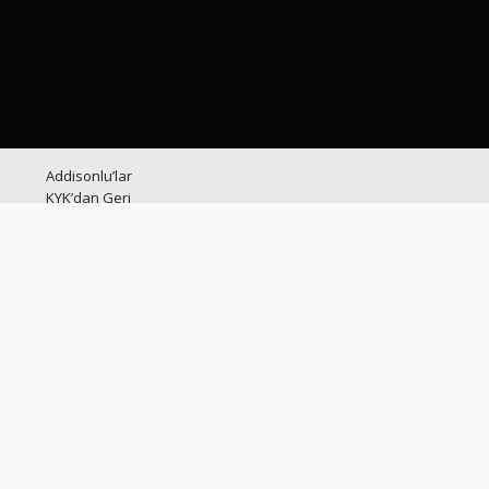
Addisonlu’lar
KYK’dan Geri
Ödemesiz Burs
Alabilir
Addisonlu oruç
tutar mı?
Türkiye Geneli İlaç
Sıkıntısı
TCDD Engelli
Ücretsiz Seyahat