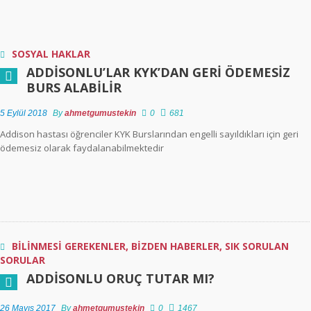
İşlemleri
Ülkemizde Engelli
Kişilere Sağlanan
SOSYAL HAKLAR
Hak Ve Hizmetler
ADDISONLU’LAR KYK’DAN GERI ÖDEMESIZ
Nelerdir?
BURS ALABILIR
Yurtdışı Engelli
5 Eylül 2018
By
ahmetgumustekin
0
681
Raporu Türkiye’de
Addison hastası öğrenciler KYK Burslarından engelli sayıldıkları için geri
Geçerli midir?
ödemesiz olarak faydalanabilmektedir
Engelli Kimlik Kartı
Engelli Sağlık
Kurulu Raporu
Yerine Geçer Mi?
BİLİNMESİ GEREKENLER
,
BİZDEN HABERLER
,
SIK SORULAN
Engelli Kimlik Kartı
SORULAR
Kaybolur yada
ADDISONLU ORUÇ TUTAR MI?
Yıpranırsa Ne
Yapmalıyım?
26 Mayıs 2017
By
ahmetgumustekin
0
1467