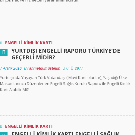
birçok hak ve hizmetten yararlanılmaktadır.
ENGELLI KIMLIK KARTI
YURTDIŞI ENGELLI RAPORU TÜRKIYE’DE
GEÇERLI MIDIR?
7 Aralık 2016
By
ahmetgumustekin
0
2977
Yurtdışında Yaşayan Türk Vatandaşı ( Mavi Kartı olanlar), Yaşadığı Ülke
Makamlarınca Düzenlenen Engelli Sağlık Kurulu Raporu ile Engelli Kimlik
Kartı Alabilir Mi?
ENGELLI KIMLIK KARTI
ENGELLI KIMLIK KARTI ENGELLI SAĞLIK